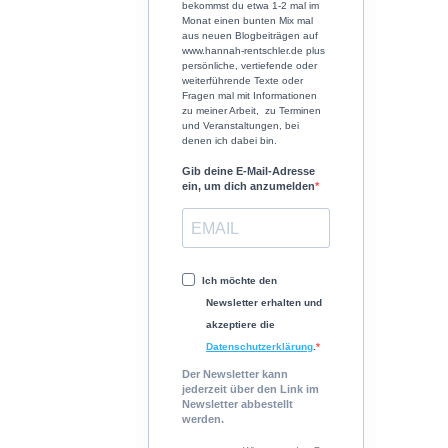
bekommst du etwa 1-2 mal im
Monat einen bunten Mix mal
aus neuen Blogbeiträgen auf
www.hannah-rentschler.de plus
persönliche, vertiefende oder
weiterführende Texte oder
Fragen mal mit Informationen
zu meiner Arbeit, zu Terminen
und Veranstaltungen, bei
denen ich dabei bin.
Gib deine E-Mail-Adresse
ein, um dich anzumelden
Ich möchte den
Newsletter erhalten und
akzeptiere die
Datenschutzerklärung
.
Der Newsletter kann
jederzeit über den Link im
Newsletter abbestellt
werden.