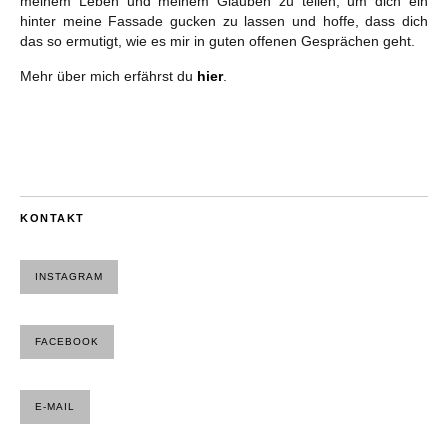
meinem Leben und meinem Glauben zu teilen, um dich ein
hinter meine Fassade gucken zu lassen und hoffe, dass dich
das so ermutigt, wie es mir in guten offenen Gesprächen geht.
Mehr über mich erfährst du
hier
.
KONTAKT
INSTAGRAM
FACEBOOK
E-MAIL