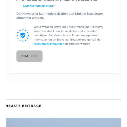
Datenschutzerklärung
.
Der Newsletter kann jederzeit über den Link im Newsletter
abbestellt werden.
Wir verwenden Brevo als unsere Marketing-Plattform.
Wenn Sie das Formular ausfüllen und absenden,
bestätigen Sie, dass die von Ihnen angegebenen
Informationen an Brevo zur Bearbeitung gemäß den
Nutzungsbedingungen
übertragen werden
ANMELDEN
NEUSTE BEITRÄGE