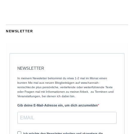
NEWSLETTER
NEWSLETTER
In meinem Newsletter bekommst du etwa 1-2 mal im Monat einen
bunten Mix mal aus neuen Blogbeiträgen auf www.hannah-
rentschler.de plus persönliche, vertiefende oder weiterführende Texte
oder Fragen mal mit Informationen zu meiner Arbeit, zu Terminen und
Veranstaltungen, bei denen ich dabei bin.
Gib deine E-Mail-Adresse ein, um dich anzumelden
Ich möchte den Newsletter erhalten und akzeptiere die